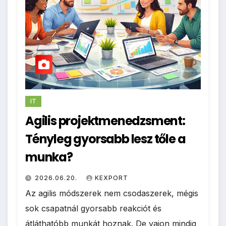
IT
Agilis projektmenedzsment:
Tényleg gyorsabb lesz tőle a
munka?
2026.06.20.
KEXPORT
Az agilis módszerek nem csodaszerek, mégis
sok csapatnál gyorsabb reakciót és
átláthatóbb munkát hoznak. De vajon mindig