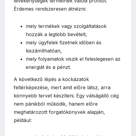
tevékenységek termelnek valódi profitot.
Érdemes rendszeresen átnézni:
mely termékek vagy szolgáltatások
hozzák a legtöbb bevételt,
mely ügyfelek fizetnek időben és
kiszámíthatóan,
mely folyamatok viszik el feleslegesen az
energiát és a pénzt.
A következő lépés a kockázatok
feltérképezése, mert amit előre látsz, arra
könnyebb tervet készíteni. Egy válságálló cég
nem pánikból működik, hanem előre
meghatározott forgatókönyvek alapján,
például: