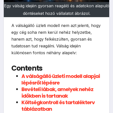
Egy válság idején gyorsan reagáló és adatokon alapuló
döntéseket hozó vállalatot ábrázol.
A válságálló üzleti modell nem azt jelenti, hogy
egy cég soha nem kerül nehéz helyzetbe,
hanem azt, hogy felkészülten, gyorsan és
tudatosan tud reagálni. Válság idején
különösen fontos néhány alapelv:
Contents
A válságálló üzleti modell alapjai
lépésről lépésre
Bevételi lábak, amelyek nehéz
időkben is tartanak
Költségkontroll és tartalékterv
táblázatban