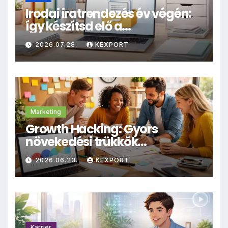
Irodai iratrendezés év végén:
így készítsd elő a
dokumentumokat
2026.07.28.
KEXPORT
archiválásra
Marketing
Growth Hacking: Gyors
növekedési trükkök
kisvállalkozásoknak
2026.06.23.
KEXPORT
Karrier