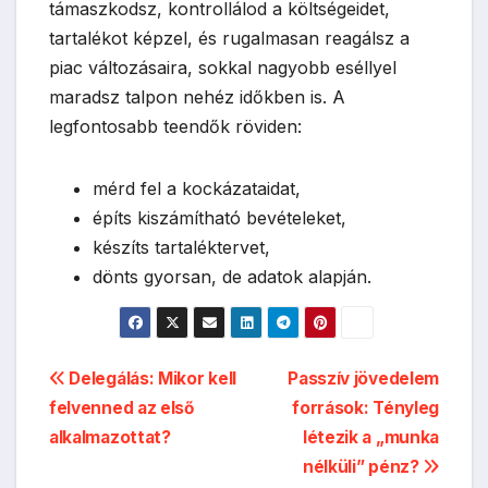
támaszkodsz, kontrollálod a költségeidet,
tartalékot képzel, és rugalmasan reagálsz a
piac változásaira, sokkal nagyobb eséllyel
maradsz talpon nehéz időkben is. A
legfontosabb teendők röviden:
mérd fel a kockázataidat,
építs kiszámítható bevételeket,
készíts tartaléktervet,
dönts gyorsan, de adatok alapján.
Bejegyzés
Delegálás: Mikor kell
Passzív jövedelem
felvenned az első
források: Tényleg
navigáció
alkalmazottat?
létezik a „munka
nélküli” pénz?