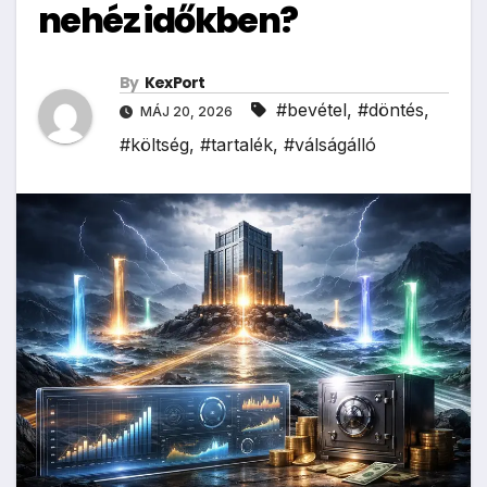
nehéz időkben?
By
KexPort
#bevétel
,
#döntés
,
MÁJ 20, 2026
#költség
,
#tartalék
,
#válságálló