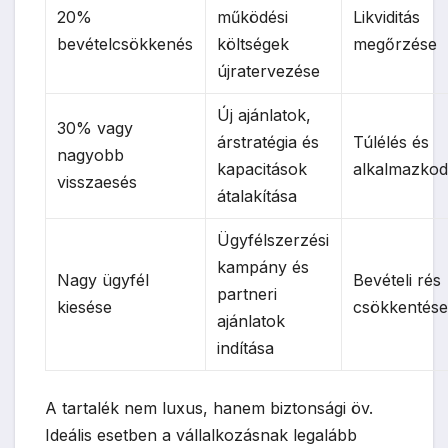
20%
működési
Likviditás
bevételcsökkenés
költségek
megőrzése
újratervezése
Új ajánlatok,
30% vagy
árstratégia és
Túlélés és
nagyobb
kapacitások
alkalmazkod
visszaesés
átalakítása
Ügyfélszerzési
kampány és
Nagy ügyfél
Bevételi rés
partneri
kiesése
csökkentés
ajánlatok
indítása
A tartalék nem luxus, hanem biztonsági öv.
Ideális esetben a vállalkozásnak legalább