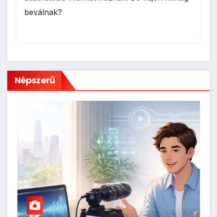
beválnak?
Népszerű