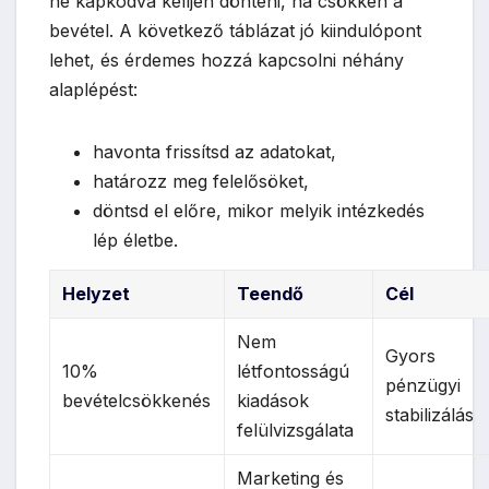
ne kapkodva kelljen dönteni, ha csökken a
bevétel. A következő táblázat jó kiindulópont
lehet, és érdemes hozzá kapcsolni néhány
alaplépést:
havonta frissítsd az adatokat,
határozz meg felelősöket,
döntsd el előre, mikor melyik intézkedés
lép életbe.
Helyzet
Teendő
Cél
Nem
Gyors
10%
létfontosságú
pénzügyi
bevételcsökkenés
kiadások
stabilizálás
felülvizsgálata
Marketing és