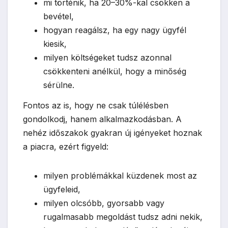
mi történik, ha 20–30%-kal csökken a
bevétel,
hogyan reagálsz, ha egy nagy ügyfél
kiesik,
milyen költségeket tudsz azonnal
csökkenteni anélkül, hogy a minőség
sérülne.
Fontos az is, hogy ne csak túlélésben
gondolkodj, hanem alkalmazkodásban. A
nehéz időszakok gyakran új igényeket hoznak
a piacra, ezért figyeld:
milyen problémákkal küzdenek most az
ügyfeleid,
milyen olcsóbb, gyorsabb vagy
rugalmasabb megoldást tudsz adni nekik,