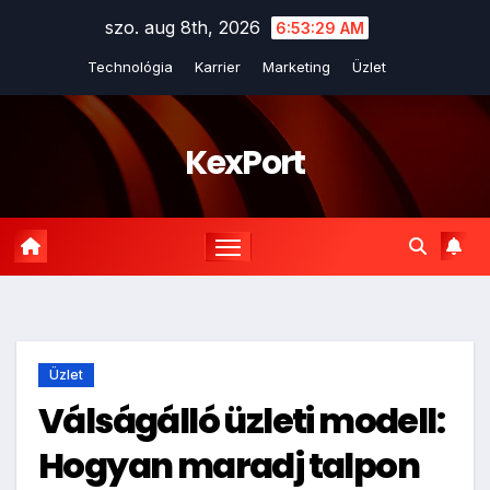
Skip
szo. aug 8th, 2026
6:53:31 AM
to
Technológia
Karrier
Marketing
Üzlet
content
KexPort
Üzlet
Válságálló üzleti modell:
Hogyan maradj talpon