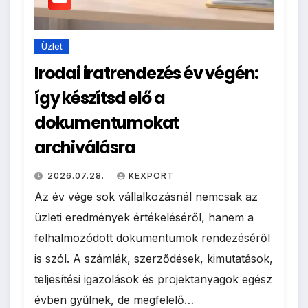
Üzlet
Irodai iratrendezés év végén:
így készítsd elő a
dokumentumokat
archiválásra
2026.07.28.
KEXPORT
Az év vége sok vállalkozásnál nemcsak az
üzleti eredmények értékeléséről, hanem a
felhalmozódott dokumentumok rendezéséről
is szól. A számlák, szerződések, kimutatások,
teljesítési igazolások és projektanyagok egész
évben gyűlnek, de megfelelő…