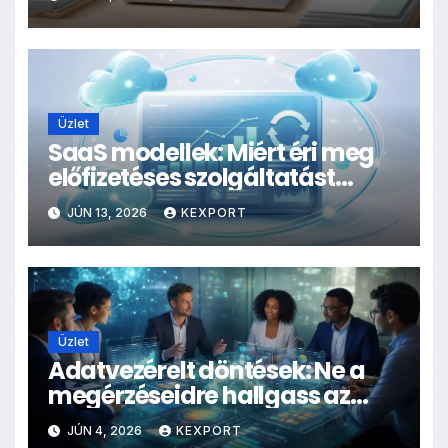
archiválásra
Üzlet
SaaS modellek: Miért éri meg
előfizetéses szolgáltatást
indítani?
JÚN 13, 2026
KEXPORT
Üzlet
Adatvezérelt döntések: Ne a
megérzéseidre hallgass az
üzletben!
JÚN 4, 2026
KEXPORT