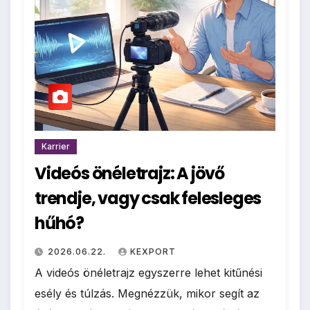
Karrier
Videós önéletrajz: A jövő
trendje, vagy csak felesleges
hűhó?
2026.06.22.
KEXPORT
A videós önéletrajz egyszerre lehet kitűnési
esély és túlzás. Megnézzük, mikor segít az