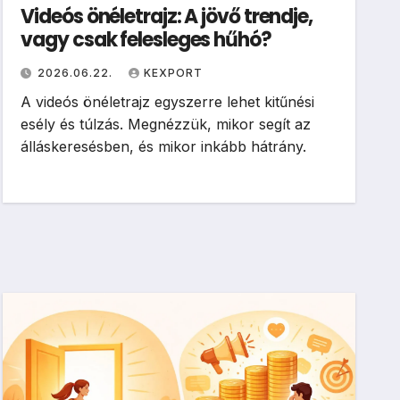
Videós önéletrajz: A jövő trendje,
vagy csak felesleges hűhó?
2026.06.22.
KEXPORT
A videós önéletrajz egyszerre lehet kitűnési
esély és túlzás. Megnézzük, mikor segít az
álláskeresésben, és mikor inkább hátrány.