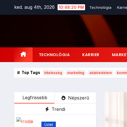
Skip
ked. aug 4th, 2026
10:48:22 PM
Technológia
Karrie
to
content
TECHNOLÓGIA
KARRIER
MARKE
Top Tags
hitelesség
marketing
adatvédelem
kommu
Legfrissebb
Népszerű
Trendi
Üzlet