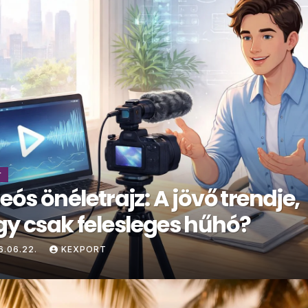
r
eós önéletrajz: A jövő trendje,
y csak felesleges hűhó?
6.06.22.
KEXPORT