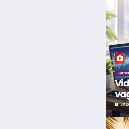
Karrie
Vid
vag
202