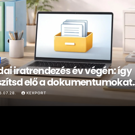
dai iratrendezés év végén: így
szítsd elő a dokumentumokat
hiválásra
6.07.28.
KEXPORT