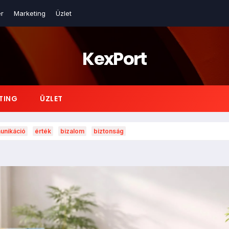
r
Marketing
Üzlet
KexPort
TING
ÜZLET
nikáció
érték
bizalom
biztonság