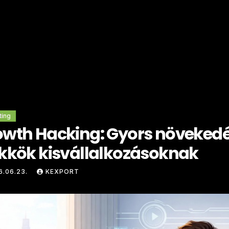
ting
owth Hacking: Gyors növekedé
kkök kisvállalkozásoknak
6.06.23.
KEXPORT