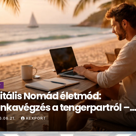
r
itális Nomád életmód:
nkavégzés a tengerpartról –
lóság vagy mítosz?
6.06.21.
KEXPORT