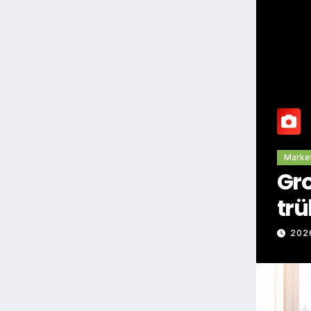
Marke
Gr
trü
202