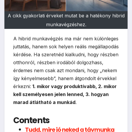
A cikk gyakorlati érveket mutat be a hatékony hibrid
munkavégzéshez.
A hibrid munkavégzés ma már nem különleges
juttatás, hanem sok helyen reális megállapodás
kérdése. Ha szeretnéd kialkudni, hogy részben
otthonról, részben irodából dolgozhass,
érdemes nem csak azt mondani, hogy „nekem
így kényelmesebb”, hanem átgondolt érvekkel
érkezni:
1. mikor vagy produktívabb, 2. mikor
kell személyesen jelen lenned, 3. hogyan
marad átlátható a munkád
.
Contents
Tudd, mire jó neked a távmunka