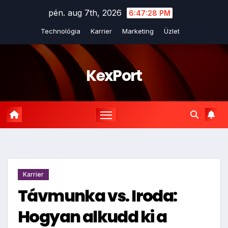
Skip
pén. aug 7th, 2026
6:47:29 PM
to
Technológia
Karrier
Marketing
Üzlet
content
KexPort
Karrier
Távmunka vs. Iroda:
Hogyan alkudd ki a