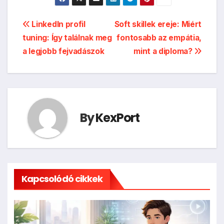
Bejegyzés
LinkedIn profil
Soft skillek ereje: Miért
tuning: Így találnak meg
fontosabb az empátia,
navigáció
a legjobb fejvadászok
mint a diploma?
By
KexPort
Kapcsolódó cikkek