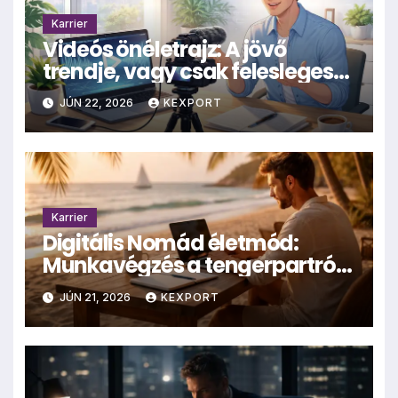
Karrier
Videós önéletrajz: A jövő
trendje, vagy csak felesleges
hűhó?
JÚN 22, 2026
KEXPORT
Karrier
Digitális Nomád életmód:
Munkavégzés a tengerpartról
– valóság vagy mítosz?
JÚN 21, 2026
KEXPORT