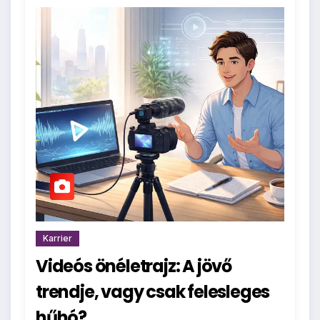
Karrier
Videós önéletrajz: A jövő
trendje, vagy csak felesleges
hűhó?