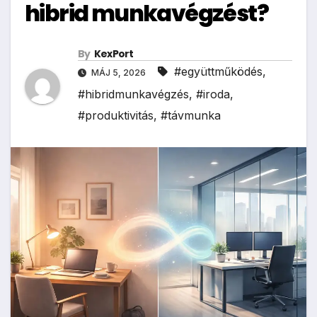
hibrid munkavégzést?
By
KexPort
#együttműködés
,
MÁJ 5, 2026
#hibridmunkavégzés
,
#iroda
,
#produktivitás
,
#távmunka