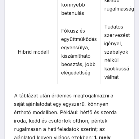
kisebb
könnyebb
rugalmasság
betanulás
Tudatos
Fókusz és
szervezést
együttműködés
igényel,
egyensúlya,
Hibrid modell
szabályok
kiszámítható
nélkül
beosztás, jobb
kaotikussá
elégedettség
válhat
A táblázat után érdemes megfogalmazni a
saját ajánlatodat egy egyszerű, könnyen
érthető modellben. Például: hétfő és szerda
iroda, kedd és csütörtök otthon, péntek
rugalmasan a heti feladatok szerint; az
ajánlatod legyen világos ezekben:
1. mely