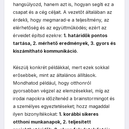
hangsúlyozd, hanem azt is, hogyan segíti ez a
csapat és a cég céljait. A vezetőt általában az
érdekli, hogy megmarad-e a teljesítmény, az
elérhetőség és az együttműködés; ezért az
érveidet építsd ezekre:
1. határidők pontos
tartása, 2. mérhető eredmények, 3. gyors és
kiszámítható kommunikáció
.
Készülj konkrét példákkal, mert ezek sokkal
erősebbek, mint az általános állítások.
Mondhatod például, hogy otthonról
gyorsabban végzel az elemzésekkel, míg az
irodai napokra időzítenéd a brainstormingot és
a személyes egyeztetéseket; hozz magaddal
ilyen bizonyítékokat:
1. korábbi sikeres
otthoni munkanapok, 2. teljesített