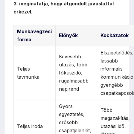
3. megmutatja, hogy átgondolt javaslattal
érkezel
.
Munkavégzési
Előnyök
Kockázatok
forma
Elszigetelődés,
Kevesebb
lassabb
utazás, több
Teljes
informális
fókuszidő,
távmunka
kommunikáció
rugalmasabb
gyengébb
napirend
csapatkapcsol
Gyors
Több
egyeztetés,
megszakítás,
erősebb
Teljes iroda
utazási idő,
csapatjelenlét,