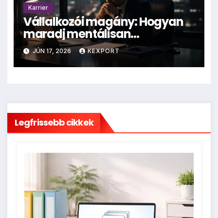
Karrier
Vállalkozói magány: Hogyan
maradj mentálisan
egészséges cégvezetőként?
JÚN 17, 2026
KEXPORT
Legfrissebb cikkek