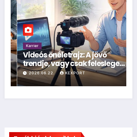
Karrier
K
Videós önéletrajz: A jövő
D
trendje, vagy csak felesleges
M
hűhó?
–
2026.06.22.
KEXPORT