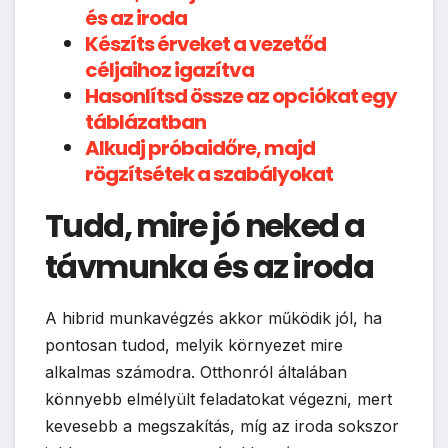
és az iroda
Készíts érveket a vezetőd
céljaihoz igazítva
Hasonlítsd össze az opciókat egy
táblázatban
Alkudj próbaidőre, majd
rögzítsétek a szabályokat
Tudd, mire jó neked a
távmunka és az iroda
A hibrid munkavégzés akkor működik jól, ha
pontosan tudod, melyik környezet mire
alkalmas számodra. Otthonról általában
könnyebb elmélyült feladatokat végezni, mert
kevesebb a megszakítás, míg az iroda sokszor