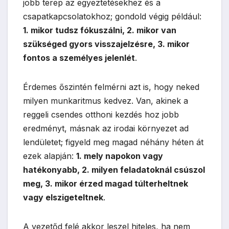
jobb terep az egyeztetésekhez és a
csapatkapcsolatokhoz; gondold végig például:
1. mikor tudsz fókuszálni, 2. mikor van
szükséged gyors visszajelzésre, 3. mikor
fontos a személyes jelenlét
.
Érdemes őszintén felmérni azt is, hogy neked
milyen munkaritmus kedvez. Van, akinek a
reggeli csendes otthoni kezdés hoz jobb
eredményt, másnak az irodai környezet ad
lendületet; figyeld meg magad néhány héten át
ezek alapján:
1. mely napokon vagy
hatékonyabb, 2. milyen feladatoknál csúszol
meg, 3. mikor érzed magad túlterheltnek
vagy elszigeteltnek
.
A vezetőd felé akkor leszel hiteles, ha nem