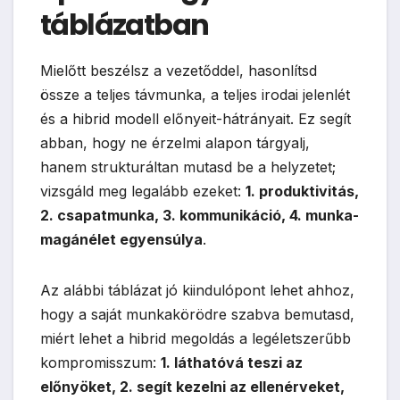
táblázatban
Mielőtt beszélsz a vezetőddel, hasonlítsd
össze a teljes távmunka, a teljes irodai jelenlét
és a hibrid modell előnyeit-hátrányait. Ez segít
abban, hogy ne érzelmi alapon tárgyalj,
hanem strukturáltan mutasd be a helyzetet;
vizsgáld meg legalább ezeket:
1. produktivitás,
2. csapatmunka, 3. kommunikáció, 4. munka-
magánélet egyensúlya
.
Az alábbi táblázat jó kiindulópont lehet ahhoz,
hogy a saját munkakörödre szabva bemutasd,
miért lehet a hibrid megoldás a legéletszerűbb
kompromisszum:
1. láthatóvá teszi az
előnyöket, 2. segít kezelni az ellenérveket,