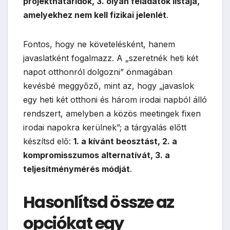
projekthatáridők, 3. olyan feladatok listája,
amelyekhez nem kell fizikai jelenlét
.
Fontos, hogy ne követelésként, hanem
javaslatként fogalmazz. A „szeretnék heti két
napot otthonról dolgozni” önmagában
kevésbé meggyőző, mint az, hogy „javaslok
egy heti két otthoni és három irodai napból álló
rendszert, amelyben a közös meetingek fixen
irodai napokra kerülnek”; a tárgyalás előtt
készítsd elő:
1. a kívánt beosztást, 2. a
kompromisszumos alternatívát, 3. a
teljesítménymérés módját
.
Hasonlítsd össze az
opciókat egy