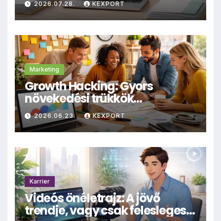
2026.07.28.
KEXPORT
archiválásra
Marketing
Growth Hacking: Gyors
növekedési trükkök
kisvállalkozásoknak
2026.06.23.
KEXPORT
Karrier
Videós önéletrajz: A jövő
trendje, vagy csak felesleges