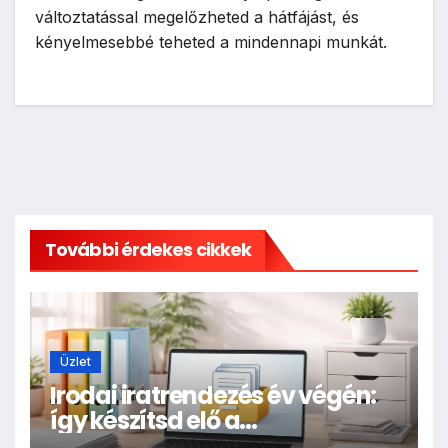
változtatással megelőzheted a hátfájást, és
kényelmesebbé teheted a mindennapi munkát.
További érdekes cikkek
Üzlet
Irodai iratrendezés év végén:
így készítsd elő a
dokumentumokat