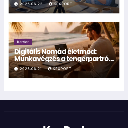
hűhó?
2026.06.22.
KEXPORT
Karrier
Digitális Nomád életmód:
Munkavégzés a tengerpartról
– valóság vagy mítosz?
2026.06.21.
KEXPORT