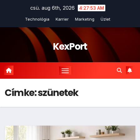
Skip
csü. aug 6th, 2026
4:27:54 AM
to
Technológia
Karrier
Marketing
Üzlet
content
KexPort
Címke:
szünetek