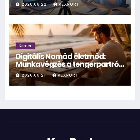
hűhó?
2026.06.22.
KEXPORT
Karrier
Digitális Nomád életmód:
Munkavégzés a tengerpartról
– valóság vagy mítosz?
2026.06.21.
KEXPORT