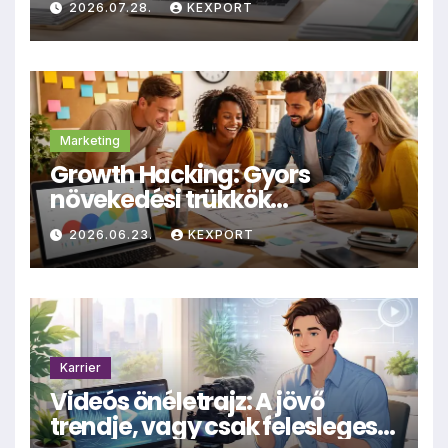
2026.07.28.
KEXPORT
archiválásra
Marketing
Growth Hacking: Gyors
növekedési trükkök
kisvállalkozásoknak
2026.06.23.
KEXPORT
Karrier
Videós önéletrajz: A jövő
trendje, vagy csak felesleges