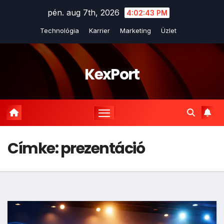
Skip
pén. aug 7th, 2026
4:02:43 PM
to
Technológia
Karrier
Marketing
Üzlet
content
KexPort
Címke:
prezentáció