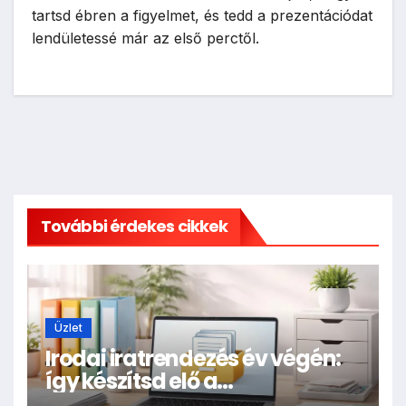
tartsd ébren a figyelmet, és tedd a prezentációdat
lendületessé már az első perctől.
További érdekes cikkek
Üzlet
Irodai iratrendezés év végén:
így készítsd elő a
dokumentumokat