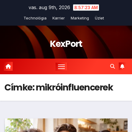
Skip
vas. aug 9th, 2026
8:57:23 AM
to
Technológia
Karrier
Marketing
Üzlet
content
KexPort
Címke:
mikróinfluencerek