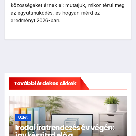
közösségeket érnek el: mutatjuk, mikor térül meg
az együttműködés, és hogyan mérd az
eredményt 2026-ban.
További érdekes cikkek
Üzlet
Irodai iratrendezés év végén:
így készítsd elő a