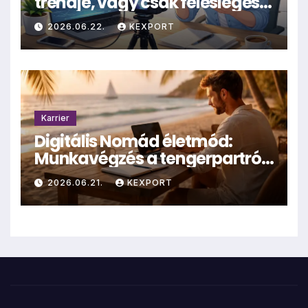
trendje, vagy csak felesleges
hűhó?
2026.06.22.
KEXPORT
Karrier
Digitális Nomád életmód:
Munkavégzés a tengerpartról
– valóság vagy mítosz?
2026.06.21.
KEXPORT