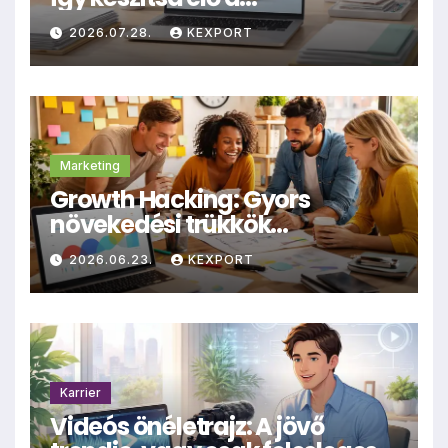
dokumentumokat
2026.07.28.
KEXPORT
archiválásra
Marketing
Growth Hacking: Gyors
növekedési trükkök
kisvállalkozásoknak
2026.06.23.
KEXPORT
Karrier
Videós önéletrajz: A jövő