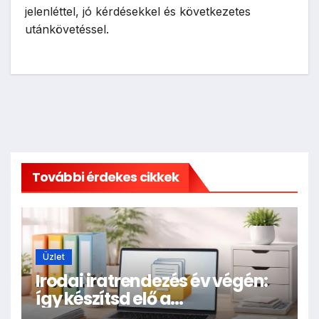
jelenléttel, jó kérdésekkel és következetes
utánkövetéssel.
További érdekes cikkek
Üzlet
Irodai iratrendezés év végén:
így készítsd elő a
dokumentumokat