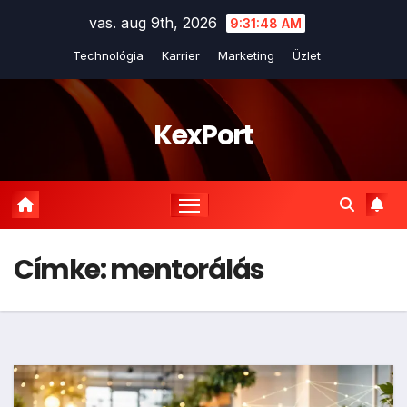
Skip
vas. aug 9th, 2026
9:31:48 AM
to
Technológia
Karrier
Marketing
Üzlet
content
KexPort
Címke:
mentorálás