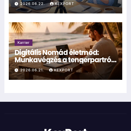
hűhó?
2026.06.22.
KEXPORT
Karrier
Digitális Nomád életmód:
Munkavégzés a tengerpartról
– valóság vagy mítosz?
2026.06.21.
KEXPORT