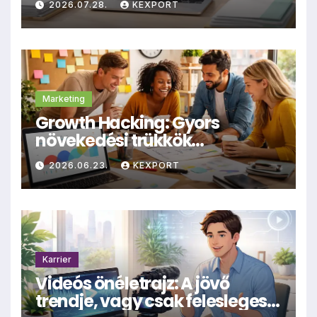
2026.07.28.
KEXPORT
archiválásra
Marketing
Growth Hacking: Gyors
növekedési trükkök
kisvállalkozásoknak
2026.06.23.
KEXPORT
Karrier
Videós önéletrajz: A jövő
trendje, vagy csak felesleges