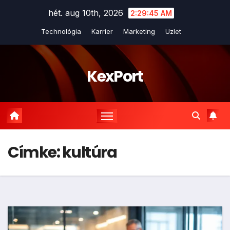
Skip
hét. aug 10th, 2026
2:29:45 AM
to
Technológia
Karrier
Marketing
Üzlet
content
KexPort
Címke:
kultúra