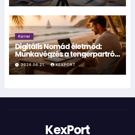
Karrier
Digitális Nomád életmód:
Munkavégzés a tengerpartról
– valóság vagy mítosz?
2026.06.21.
KEXPORT
KexPort