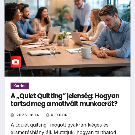
Karrier
A „Quiet Quitting” jelenség: Hogyan
tartsd meg a motivált munkaerőt?
2026.06.14.
KEXPORT
A „quiet quitting” mögött gyakran kiégés és
elismeréshiány áll. Mutatjuk, hogyan tarthatod