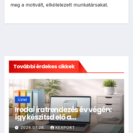
meg a motivált, elkötelezett munkatársakat.
További érdekes cikkek
Üzlet
Irodai iratrendezés év végén:
így készítsd elő a
dokumentumokat
2026.07.28.
KEXPORT
archiválásra