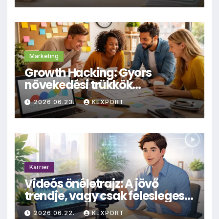
Marketing
Growth Hacking: Gyors
növekedési trükkök
kisvállalkozásoknak
2026.06.23.
KEXPORT
Karrier
Videós önéletrajz: A jövő
trendje, vagy csak felesleges
hűhó?
2026.06.22.
KEXPORT