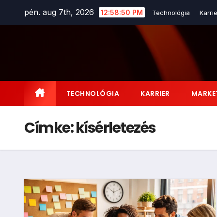
Skip
pén. aug 7th, 2026
12:58:50 PM
Technológia
Karrie
to
content
TECHNOLÓGIA
KARRIER
MARKE
Címke:
kísérletezés