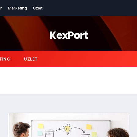
r
Marketing
Üzlet
KexPort
TING
ÜZLET