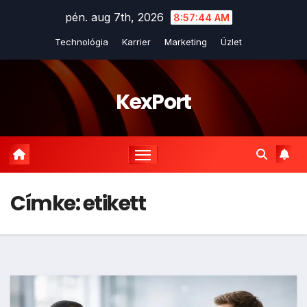
Skip
pén. aug 7th, 2026
8:57:45 AM
to
Technológia
Karrier
Marketing
Üzlet
content
KexPort
Címke:
etikett