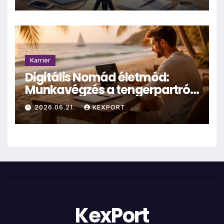
Karrier
Digitális Nomád életmód:
Munkavégzés a tengerpartról
– valóság vagy mítosz?
2026.06.21.
KEXPORT
KexPort