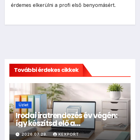
érdemes elkerülni a profi első benyomásért.
További érdekes cikkek
Üzlet
Irodai iratrendezés év végén:
így készítsd elő a
dokumentumokat
2026.07.28.
KEXPORT
archiválásra