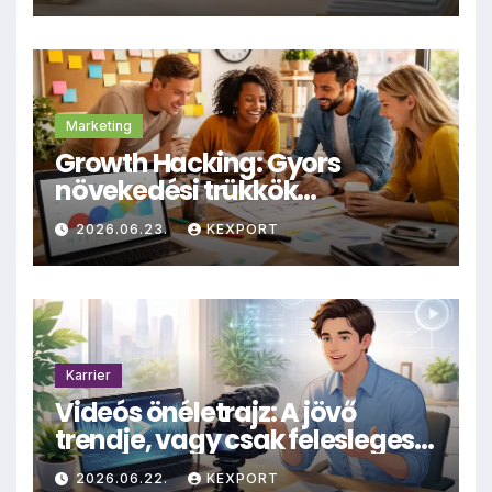
Marketing
Growth Hacking: Gyors
növekedési trükkök
kisvállalkozásoknak
2026.06.23.
KEXPORT
Karrier
Videós önéletrajz: A jövő
trendje, vagy csak felesleges
hűhó?
2026.06.22.
KEXPORT