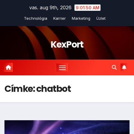
Skip
vas. aug 9th, 2026
9:01:50 AM
to
Technológia
Karrier
Marketing
Üzlet
content
KexPort
Címke:
chatbot