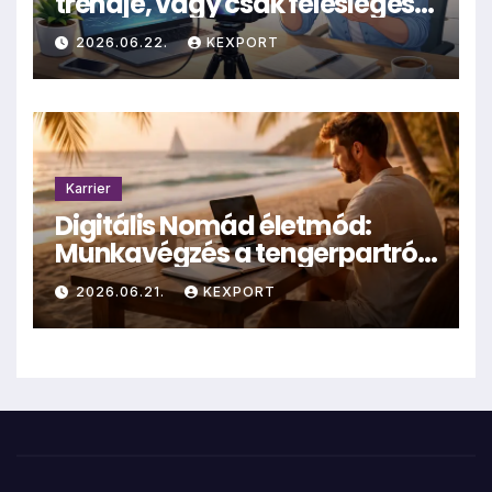
trendje, vagy csak felesleges
hűhó?
2026.06.22.
KEXPORT
Karrier
Digitális Nomád életmód:
Munkavégzés a tengerpartról
– valóság vagy mítosz?
2026.06.21.
KEXPORT