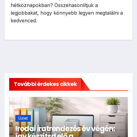
hétköznapokban? Összehasonlítjuk a
legjobbakat, hogy könnyebb legyen megtalálni a
kedvenced.
További érdekes cikkek
Üzlet
Irodai iratrendezés év végén:
így készítsd elő a