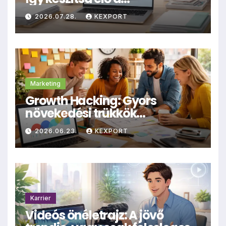
dokumentumokat
2026.07.28.
KEXPORT
archiválásra
Marketing
Growth Hacking: Gyors
növekedési trükkök
kisvállalkozásoknak
2026.06.23.
KEXPORT
Karrier
Videós önéletrajz: A jövő