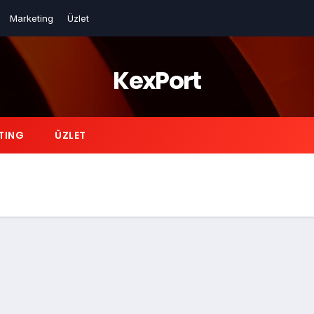
Marketing
Üzlet
KexPort
TING
ÜZLET