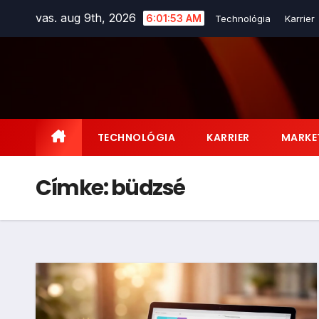
Skip
vas. aug 9th, 2026
6:01:54 AM
Technológia
Karrier
to
content
TECHNOLÓGIA
KARRIER
MARKE
Címke:
büdzsé