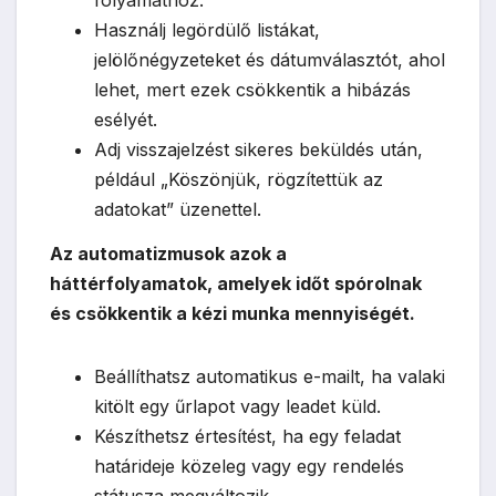
folyamathoz.
Használj legördülő listákat,
jelölőnégyzeteket és dátumválasztót, ahol
lehet, mert ezek csökkentik a hibázás
esélyét.
Adj visszajelzést sikeres beküldés után,
például „Köszönjük, rögzítettük az
adatokat” üzenettel.
Az automatizmusok azok a
háttérfolyamatok, amelyek időt spórolnak
és csökkentik a kézi munka mennyiségét.
Beállíthatsz automatikus e-mailt, ha valaki
kitölt egy űrlapot vagy leadet küld.
Készíthetsz értesítést, ha egy feladat
határideje közeleg vagy egy rendelés