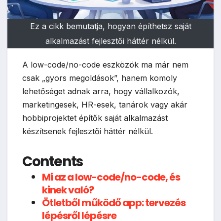
Ez a cikk bemutatja, hogyan építhetsz saját
alkalmazást fejlesztői háttér nélkül.
A low-code/no-code eszközök ma már nem
csak „gyors megoldások”, hanem komoly
lehetőséget adnak arra, hogy vállalkozók,
marketingesek, HR-esek, tanárok vagy akár
hobbiprojektet építők saját alkalmazást
készítsenek fejlesztői háttér nélkül.
Contents
Mi az a low-code/no-code, és
kinek való?
Ötletből működő app: tervezés
lépésről lépésre