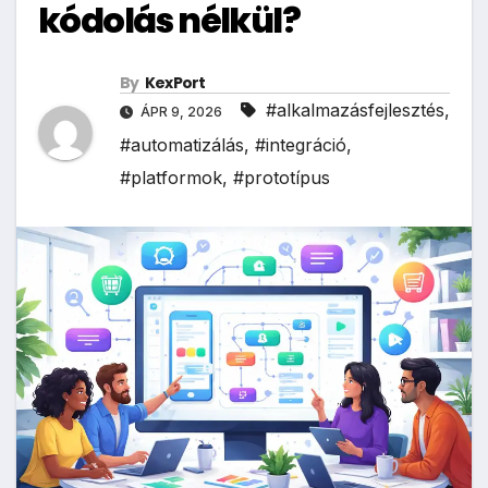
kódolás nélkül?
By
KexPort
#alkalmazásfejlesztés
,
ÁPR 9, 2026
#automatizálás
,
#integráció
,
#platformok
,
#prototípus