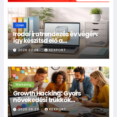
Üzlet
Irodai iratrendezés év végén:
így készítsd elő a
dokumentumokat
2026.07.28.
KEXPORT
archiválásra
Marketing
Growth Hacking: Gyors
növekedési trükkök
kisvállalkozásoknak
2026.06.23.
KEXPORT