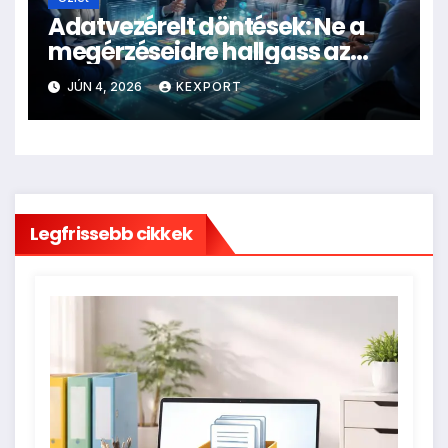
Adatvezérelt döntések: Ne a
megérzéseidre hallgass az
üzletben!
JÚN 4, 2026
KEXPORT
Legfrissebb cikkek