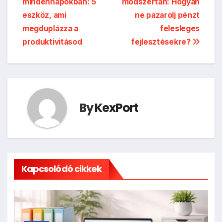
mindennapokban: 5
módszertan: Hogyan
navigáció
eszköz, ami
ne pazarolj pénzt
megduplázza a
felesleges
produktivitásod
fejlesztésekre?
By
KexPort
Kapcsolódó cikkek