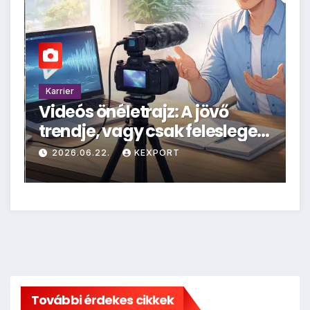
Karrier
K
Videós önéletrajz: A jövő
D
trendje, vagy csak felesleges
M
hűhó?
–
2026.06.22.
KEXPORT
További érdekes cikkek