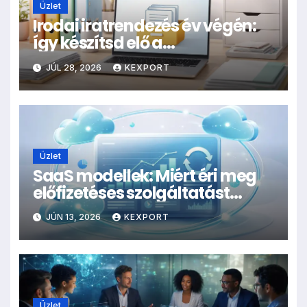
Üzlet
Irodai iratrendezés év végén:
így készítsd elő a
dokumentumokat
JÚL 28, 2026
KEXPORT
archiválásra
Üzlet
SaaS modellek: Miért éri meg
előfizetéses szolgáltatást
indítani?
JÚN 13, 2026
KEXPORT
Üzlet