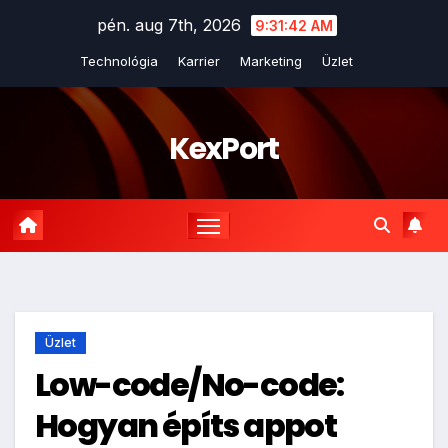
Skip
pén. aug 7th, 2026
9:31:44 AM
to
Technológia
Karrier
Marketing
Üzlet
content
KexPort
Üzlet
Low-code/No-code:
Hogyan építs appot