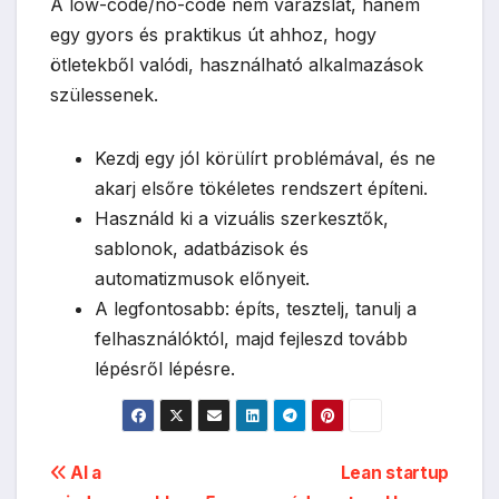
A low-code/no-code nem varázslat, hanem
egy gyors és praktikus út ahhoz, hogy
ötletekből valódi, használható alkalmazások
szülessenek.
Kezdj egy jól körülírt problémával, és ne
akarj elsőre tökéletes rendszert építeni.
Használd ki a vizuális szerkesztők,
sablonok, adatbázisok és
automatizmusok előnyeit.
A legfontosabb: építs, tesztelj, tanulj a
felhasználóktól, majd fejleszd tovább
lépésről lépésre.
Bejegyzés
AI a
Lean startup