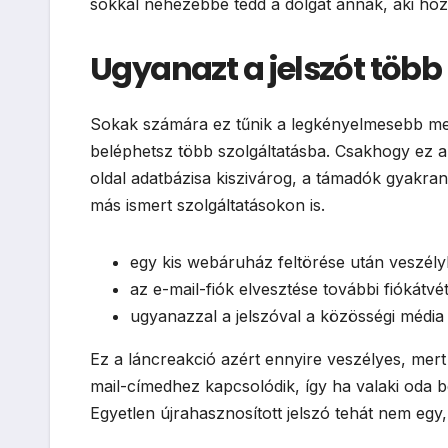
sokkal nehezebbé tedd a dolgát annak, aki hozz
Ugyanazt a jelszót több
Sokak számára ez tűnik a legkényelmesebb meg
beléphetsz több szolgáltatásba. Csakhogy ez az
oldal adatbázisa kiszivárog, a támadók gyakran
más ismert szolgáltatásokon is.
egy kis webáruház feltörése után veszély
az e-mail-fiók elvesztése további fiókátv
ugyanazzal a jelszóval a közösségi média é
Ez a láncreakció azért ennyire veszélyes, mert 
mail-címedhez kapcsolódik, így ha valaki oda be
Egyetlen újrahasznosított jelszó tehát nem egy,