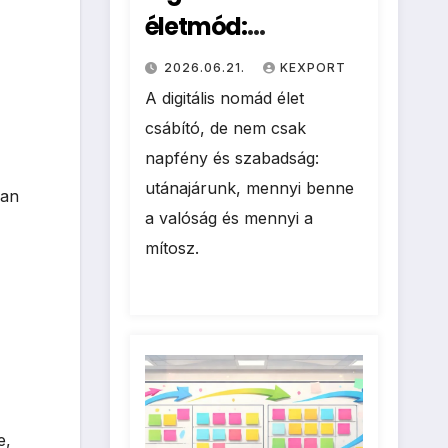
életmód:
Munkavégzés a
2026.06.21.
KEXPORT
tengerpartról –
A digitális nomád élet
valóság vagy
csábító, de nem csak
napfény és szabadság:
mítosz?
utánajárunk, mennyi benne
ran
a valóság és mennyi a
mítosz.
e,