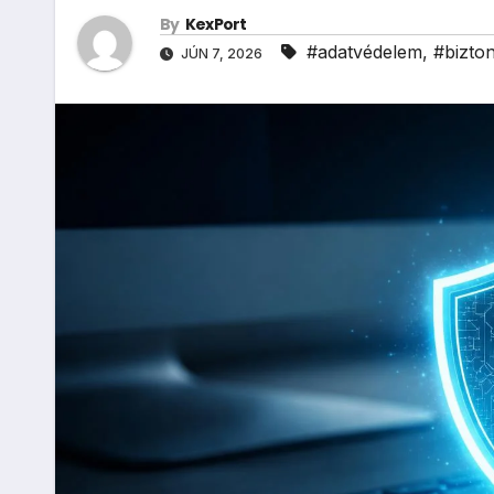
By
KexPort
#adatvédelem
,
#bizto
JÚN 7, 2026