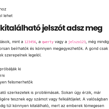
khoz
l lehet
kitalálható jelszót adsz meg
ztások, mint a
, a
vagy a
, még mindig
123456
qwerty
jelszo123
orsan beírhatók és könnyen megjegyezhetők. A gond csak 
ek szerepelnek legelöl.
próbálják ki
rni
nyen felismerhetők
ató szerkezetek is problémásak. Sokan úgy érzik, már
gére tesznek egy számot vagy felkiáltójelet. A valóságban
ig túl könnyen kitalálható, mert az emberek tömegesen