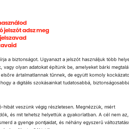
 használod
ó jelszót adsz meg
 jelszavad
szavaid
ja a biztonságot. Ugyanazt a jelszót használjuk több hely
, vagy olyan adatokat építünk be, amelyeket bárki megtalá
 elsőre ártalmatlannak tűnnek, de együtt komoly kockázato
 hogy a digitális szokásainkat tudatosabbá, biztonságosabb
ó-hibát veszünk végig részletesen. Megnézzük, miért
ók, és mit tehetsz helyettük a gyakorlatban. A cél nem az,
smerd a gyenge pontjaidat, és néhány egyszerű változtatás