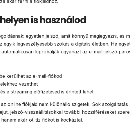
á akar férni a fiókjaidhoz.
 helyen is használod
oldásnak: egyetlen jelszó, amit könnyű megjegyezni, és m
 egyik legveszélyesebb szokás a digitális életben. Ha egye
 automatikusan kipróbálják ugyanazt az e-mail–jelszó páro
be kerülhet az e-mail-fiókod
ételekhez vezethet
s a streaming előfizetésed is érintett lehet
az online fiókjaid nem különálló szigetek. Sok szolgáltatás 
jut, jelszó-visszaállításokkal további hozzáféréseket szere
 hanem akár öt-tíz fiókot is kockáztat.