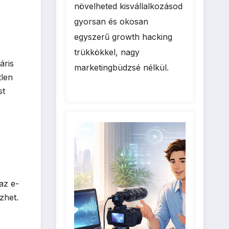
k
növelheted kisvállalkozásod
gyorsan és okosan
egyszerű growth hacking
trükkökkel, nagy
áris
marketingbüdzsé nélkül.
tlen
st
az e-
zhet.