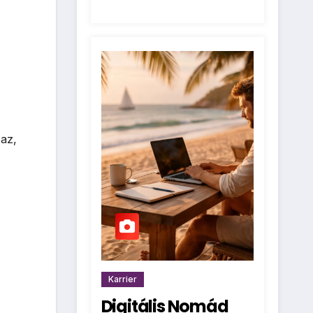
az,
Karrier
Digitális Nomád