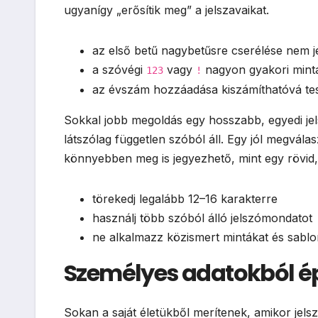
ugyanígy „erősítik meg” a jelszavaikat.
az első betű nagybetűsre cserélése nem je
a szóvégi
vagy
nagyon gyakori mint
123
!
az évszám hozzáadása kiszámíthatóvá tesz
Sokkal jobb megoldás egy hosszabb, egyedi je
látszólag független szóból áll. Egy jól megvá
könnyebben meg is jegyezhető, mint egy rövid
törekedj legalább 12–16 karakterre
használj több szóból álló jelszómondatot
ne alkalmazz közismert mintákat és sabl
Személyes adatokból épí
Sokan a saját életükből merítenek, amikor jelsz