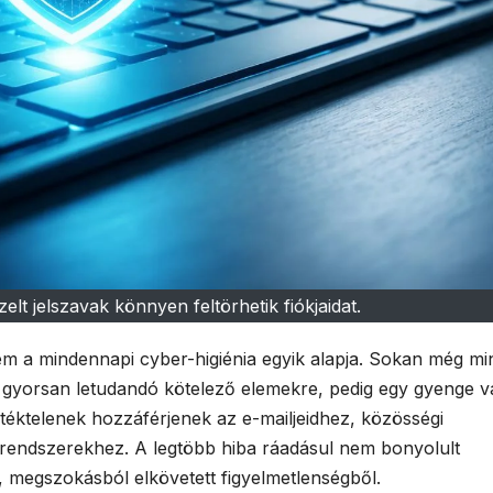
lt jelszavak könnyen feltörhetik fiókjaidat.
em a mindennapi cyber-higiénia egyik alapja. Sokan még mi
, gyorsan letudandó kötelező elemekre, pedig egy gyenge 
letéktelenek hozzáférjenek az e-mailjeidhez, közösségi
 rendszerekhez. A legtöbb hiba ráadásul nem bonyolult
 megszokásból elkövetett figyelmetlenségből.