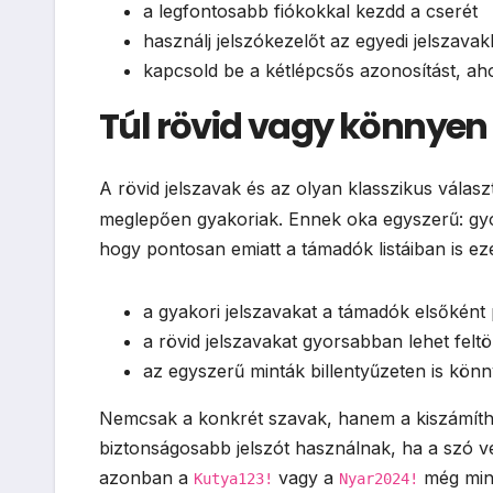
a legfontosabb fiókokkal kezdd a cserét
használj jelszókezelőt az egyedi jelszava
kapcsold be a kétlépcsős azonosítást, aho
Túl rövid vagy könnyen 
A rövid jelszavak és az olyan klasszikus válas
meglepően gyakoriak. Ennek oka egyszerű: gy
hogy pontosan emiatt a támadók listáiban is ez
a gyakori jelszavakat a támadók elsőként 
a rövid jelszavakat gyorsabban lehet feltö
az egyszerű minták billentyűzeten is kön
Nemcsak a konkrét szavak, hanem a kiszámíth
biztonságosabb jelszót használnak, ha a szó vé
azonban a
vagy a
még mind
Kutya123!
Nyar2024!