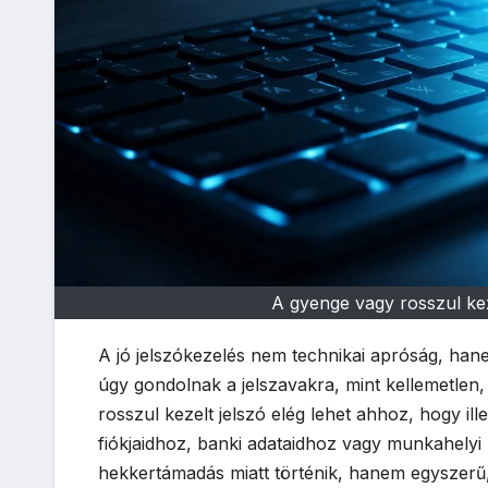
A gyenge vagy rosszul keze
A jó jelszókezelés nem technikai apróság, han
úgy gondolnak a jelszavakra, mint kellemetlen
rosszul kezelt jelszó elég lehet ahhoz, hogy il
fiókjaidhoz, banki adataidhoz vagy munkahelyi
hekkertámadás miatt történik, hanem egyszerű,