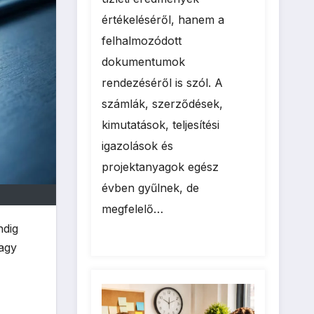
értékeléséről, hanem a
felhalmozódott
dokumentumok
rendezéséről is szól. A
számlák, szerződések,
kimutatások, teljesítési
igazolások és
projektanyagok egész
évben gyűlnek, de
megfelelő…
ndig
vagy