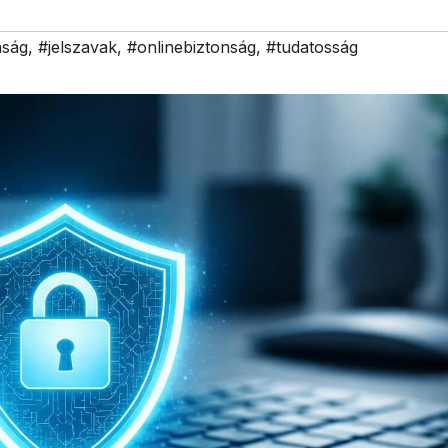
nság
,
#jelszavak
,
#onlinebiztonság
,
#tudatosság