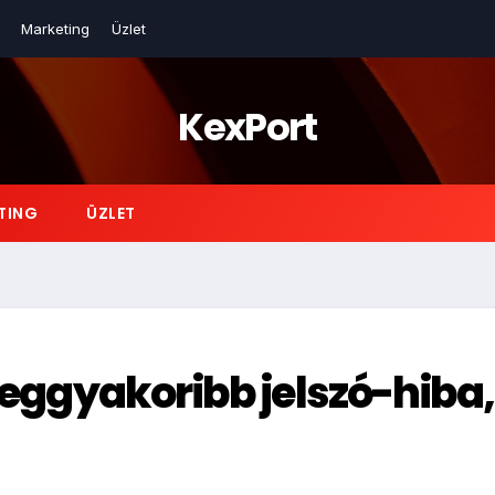
Marketing
Üzlet
KexPort
TING
ÜZLET
leggyakoribb jelszó-hiba,