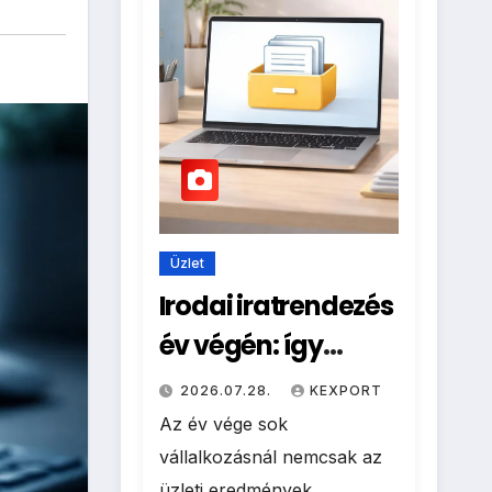
Üzlet
Irodai iratrendezés
év végén: így
készítsd elő a
2026.07.28.
KEXPORT
dokumentumokat
Az év vége sok
archiválásra
vállalkozásnál nemcsak az
üzleti eredmények