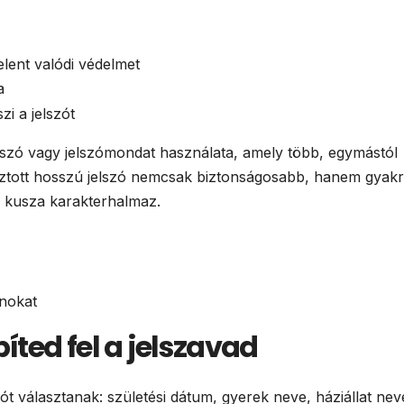
lent valódi védelmet
a
i a jelszót
lszó vagy jelszómondat használata, amely több, egymástól
lasztott hosszú jelszó nemcsak biztonságosabb, hanem gyak
, kusza karakterhalmaz.
onokat
ted fel a jelszavad
ót választanak: születési dátum, gyerek neve, háziállat nev