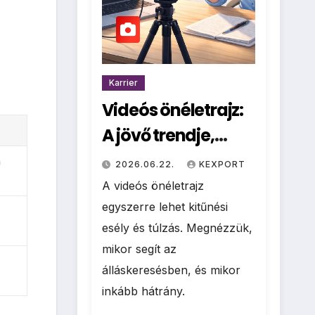
Karrier
Videós önéletrajz:
A jövő trendje,
vagy csak
n
2026.06.22.
KEXPORT
felesleges hűhó?
A videós önéletrajz
egyszerre lehet kitűnési
esély és túlzás. Megnézzük,
mikor segít az
álláskeresésben, és mikor
inkább hátrány.