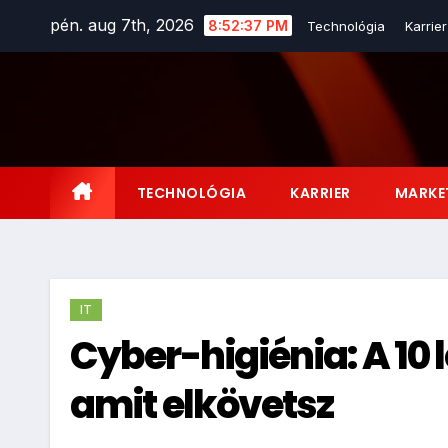
Skip
pén. aug 7th, 2026
8:52:39 PM
Technológia
Karrier
to
content
TECHNOLÓGIA
KARRIER
MARKE
IT
Cyber-higiénia: A 10 
amit elkövetsz