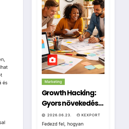
en,
lhat
t
Marketing
á és
Growth Hacking:
Gyors növekedési
trükkök
2026.06.23.
KEXPORT
kisvállalkozásokna
sal
Fedezd fel, hogyan