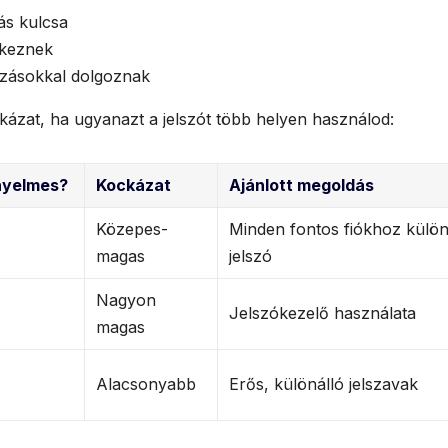
tás kulcsa
rkeznek
ozásokkal dolgoznak
ckázat, ha ugyanazt a jelszót több helyen használod:
nyelmes?
Kockázat
Ajánlott megoldás
Közepes-
Minden fontos fiókhoz külö
magas
jelszó
Nagyon
Jelszókezelő használata
magas
Alacsonyabb
Erős, különálló jelszavak