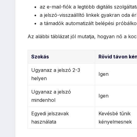
az e-mail-fiók a legtöbb digitális szolgálta
a jelszó-visszaállító linkek gyakran oda é
a támadók automatizált belépési próbálk
Az alábbi táblázat jól mutatja, hogyan nő a ko
Szokás
Rövid távon ké
Ugyanaz a jelszó 2-3
Igen
helyen
Ugyanaz a jelszó
Igen
mindenhol
Egyedi jelszavak
Kevésbé tűnik
használata
kényelmesnek