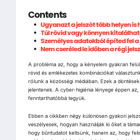
Contents
Ugyanazt a jelszót több helyen is
Túl rövid vagy könnyen kitalálhat
Személyes adatokból építed fel a
Nem cseréled le időben a régi jel
A probléma az, hogy a kényelem gyakran felülír
rövid és emlékezetes kombinációkat választunk
rólunk a közösségi médiában. Ezek a döntések
jelentenek. A cyber-higiénia lényege éppen az,
fenntarthatóbbá tegyük.
Ebben a cikkben négy különösen gyakori jelsz
veszélyesek, hogyan használják ki őket a támad
hogy bűntudatot keltsünk, hanem az, hogy feli