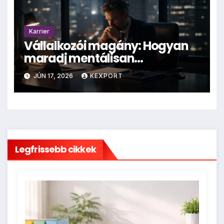
Karrier
Vállalkozói magány: Hogyan
maradj mentálisan
egészséges cégvezetőként?
JÚN 17, 2026
KEXPORT
Legfrissebb cikkek