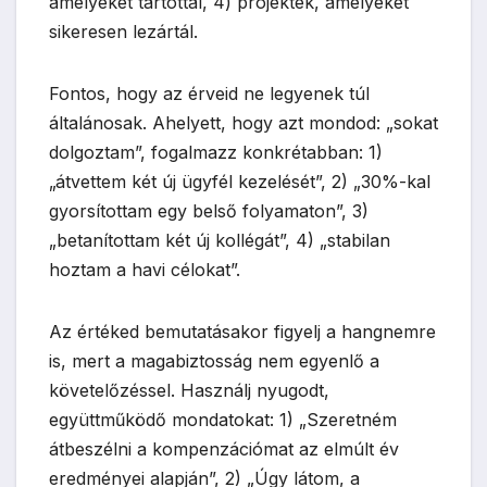
amelyeket tartottál, 4) projektek, amelyeket
sikeresen lezártál.
Fontos, hogy az érveid ne legyenek túl
általánosak. Ahelyett, hogy azt mondod: „sokat
dolgoztam”, fogalmazz konkrétabban: 1)
„átvettem két új ügyfél kezelését”, 2) „30%-kal
gyorsítottam egy belső folyamaton”, 3)
„betanítottam két új kollégát”, 4) „stabilan
hoztam a havi célokat”.
Az értéked bemutatásakor figyelj a hangnemre
is, mert a magabiztosság nem egyenlő a
követelőzéssel. Használj nyugodt,
együttműködő mondatokat: 1) „Szeretném
átbeszélni a kompenzációmat az elmúlt év
eredményei alapján”, 2) „Úgy látom, a