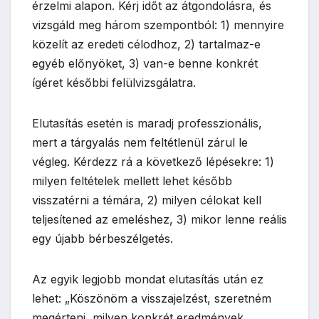
érzelmi alapon. Kérj időt az átgondolásra, és
vizsgáld meg három szempontból: 1) mennyire
közelít az eredeti célodhoz, 2) tartalmaz-e
egyéb előnyöket, 3) van-e benne konkrét
ígéret későbbi felülvizsgálatra.
Elutasítás esetén is maradj professzionális,
mert a tárgyalás nem feltétlenül zárul le
végleg. Kérdezz rá a következő lépésekre: 1)
milyen feltételek mellett lehet később
visszatérni a témára, 2) milyen célokat kell
teljesítened az emeléshez, 3) mikor lenne reális
egy újabb bérbeszélgetés.
Az egyik legjobb mondat elutasítás után ez
lehet: „Köszönöm a visszajelzést, szeretném
megérteni, milyen konkrét eredmények