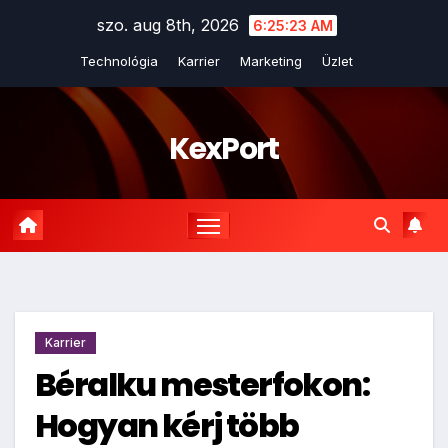
Skip
szo. aug 8th, 2026
6:25:24 AM
to
Technológia
Karrier
Marketing
Üzlet
content
KexPort
Karrier
Béralku mesterfokon:
Hogyan kérj több