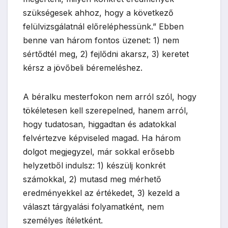
szükségesek ahhoz, hogy a következő
felülvizsgálatnál előreléphessünk.” Ebben
benne van három fontos üzenet: 1) nem
sértődtél meg, 2) fejlődni akarsz, 3) keretet
kérsz a jövőbeli béremeléshez.
A béralku mesterfokon nem arról szól, hogy
tökéletesen kell szerepelned, hanem arról,
hogy tudatosan, higgadtan és adatokkal
felvértezve képviseled magad. Ha három
dolgot megjegyzel, már sokkal erősebb
helyzetből indulsz: 1) készülj konkrét
számokkal, 2) mutasd meg mérhető
eredményekkel az értékedet, 3) kezeld a
választ tárgyalási folyamatként, nem
személyes ítéletként.