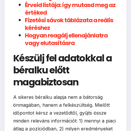
Érveid listája: így mutasd meg az
értéked
Fizetési sávok táblázata a reális
kéréshez
Hogyan reagálj ellenajánlatra
vagy elutasításra
Készülj fel adatokkal a
béralku előtt
magabiztosan
A sikeres béralku alapja nem a bátorság
önmagában, hanem a felkészültség. Mielőtt
időpontot kérsz a vezetődtől, gyűjts össze
minden releváns információt: 1) mennyi a piaci
átlag a pozíciódban, 2) milyen eredményeket