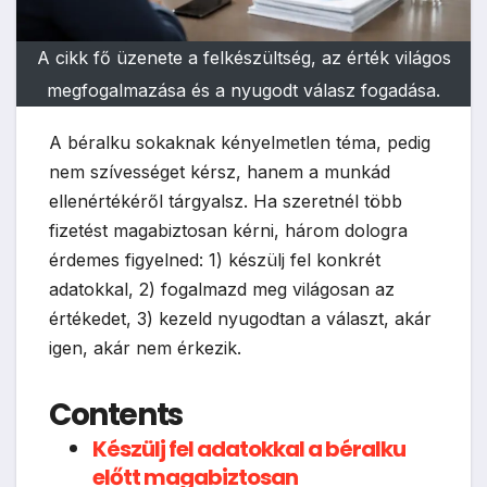
A cikk fő üzenete a felkészültség, az érték világos
megfogalmazása és a nyugodt válasz fogadása.
A béralku sokaknak kényelmetlen téma, pedig
nem szívességet kérsz, hanem a munkád
ellenértékéről tárgyalsz. Ha szeretnél több
fizetést magabiztosan kérni, három dologra
érdemes figyelned: 1) készülj fel konkrét
adatokkal, 2) fogalmazd meg világosan az
értékedet, 3) kezeld nyugodtan a választ, akár
igen, akár nem érkezik.
Contents
Készülj fel adatokkal a béralku
előtt magabiztosan