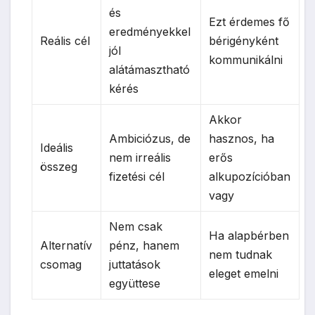
és
Ezt érdemes fő
eredményekkel
Reális cél
bérigényként
jól
kommunikálni
alátámasztható
kérés
Akkor
Ambiciózus, de
hasznos, ha
Ideális
nem irreális
erős
összeg
fizetési cél
alkupozícióban
vagy
Nem csak
Ha alapbérben
Alternatív
pénz, hanem
nem tudnak
csomag
juttatások
eleget emelni
együttese