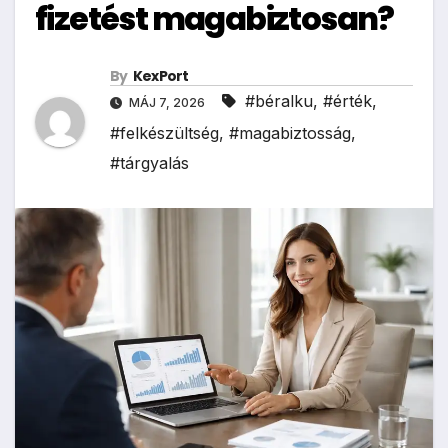
fizetést magabiztosan?
By
KexPort
#béralku
,
#érték
,
MÁJ 7, 2026
#felkészültség
,
#magabiztosság
,
#tárgyalás