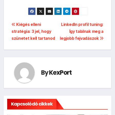
Bejegyzés
Kiégés elleni
LinkedIn profil tuning:
stratégia: 3 jel, hogy
Így találnak meg a
navigáció
szünetet kell tartanod
legjobb fejvadászok
By
KexPort
Kapcsolódó cikkek