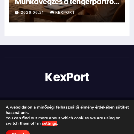
Munkavégzés a tengerpartról
– valóság vagy mítosz?
2026.06.21.
KEXPORT
KexPort
A weboldalon a minőségi felhasználói élmény érdekében sütiket
Proudly powered by WordPress
|
Theme: newstack by
használunk.
Themeansar
.
You can find out more about which cookies we are using or
switch them off in
settings
.
Technológia
Karrier
Marketing
Üzlet