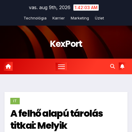
Skip
vas. aug 9th, 2026
1:42:04 AM
to
Technológia
Karrier
Marketing
Üzlet
content
KexPort
IT
A felhő alapú tárolás
titkai: Melyik