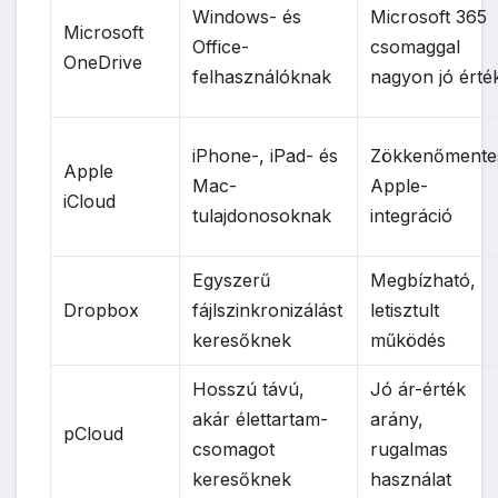
Windows- és
Microsoft 365
Microsoft
Office-
csomaggal
OneDrive
felhasználóknak
nagyon jó érté
iPhone-, iPad- és
Zökkenőmente
Apple
Mac-
Apple-
iCloud
tulajdonosoknak
integráció
Egyszerű
Megbízható,
Dropbox
fájlszinkronizálást
letisztult
keresőknek
működés
Hosszú távú,
Jó ár-érték
akár élettartam-
arány,
pCloud
csomagot
rugalmas
keresőknek
használat