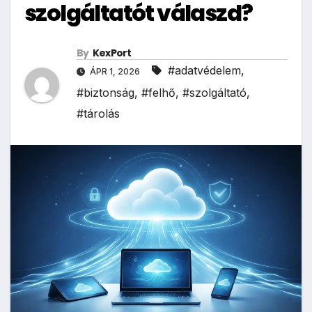
szolgáltatót válaszd?
By
KexPort
#adatvédelem
,
ÁPR 1, 2026
#biztonság
,
#felhő
,
#szolgáltató
,
#tárolás