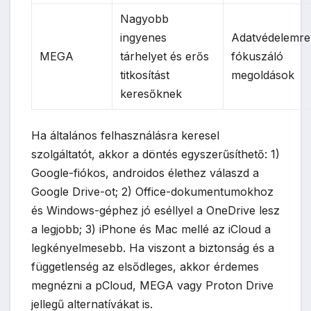
Nagyobb
ingyenes
Adatvédelemre
MEGA
tárhelyet és erős
fókuszáló
titkosítást
megoldások
keresőknek
Ha általános felhasználásra keresel
szolgáltatót, akkor a döntés egyszerűsíthető: 1)
Google-fiókos, androidos élethez válaszd a
Google Drive-ot; 2) Office-dokumentumokhoz
és Windows-géphez jó eséllyel a OneDrive lesz
a legjobb; 3) iPhone és Mac mellé az iCloud a
legkényelmesebb. Ha viszont a biztonság és a
függetlenség az elsődleges, akkor érdemes
megnézni a pCloud, MEGA vagy Proton Drive
jellegű alternatívákat is.