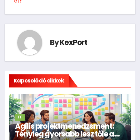
et?
By
KexPort
Kapcsolódó cikkek
IT
Agilis projektmenedzsment:
Tényleg gyorsabb lesz tőle a