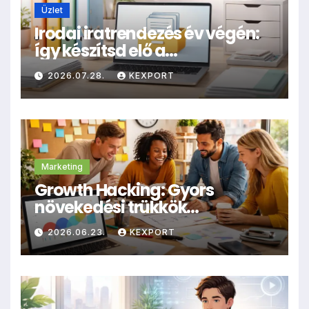
Üzlet
Irodai iratrendezés év végén:
így készítsd elő a
dokumentumokat
2026.07.28.
KEXPORT
archiválásra
Marketing
Growth Hacking: Gyors
növekedési trükkök
kisvállalkozásoknak
2026.06.23.
KEXPORT