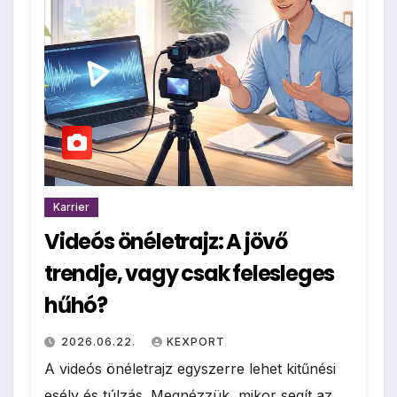
Karrier
Videós önéletrajz: A jövő
trendje, vagy csak felesleges
hűhó?
2026.06.22.
KEXPORT
A videós önéletrajz egyszerre lehet kitűnési
esély és túlzás. Megnézzük, mikor segít az