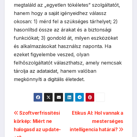
megtaláld az „egyetlen tökéletes” szolgáltatót,
hanem hogy a saját igényeidhez válassz
okosan: 1) mérd fel a szükséges tárhelyet; 2)
hasonlítsd össze az árakat és a biztonsági
funkciókat; 3) gondold át, milyen eszközöket
és alkalmazásokat használsz naponta. Ha
ezeket figyelembe veszed, olyan
felhőszolgáltatót választhatsz, amely nemcsak
tárolja az adataidat, hanem valóban
megkönnyíti a digitális életedet.
Bejegyzés
Szoftverfrissítési
Etikus AI: Hol vannak a
körkép: Miért ne
mesterséges
navigáció
halogasd az update-
intelligencia határai?