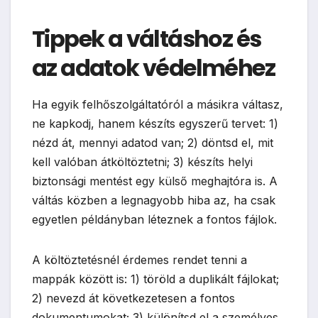
Tippek a váltáshoz és
az adatok védelméhez
Ha egyik felhőszolgáltatóról a másikra váltasz,
ne kapkodj, hanem készíts egyszerű tervet: 1)
nézd át, mennyi adatod van; 2) döntsd el, mit
kell valóban átköltöztetni; 3) készíts helyi
biztonsági mentést egy külső meghajtóra is. A
váltás közben a legnagyobb hiba az, ha csak
egyetlen példányban léteznek a fontos fájlok.
A költöztetésnél érdemes rendet tenni a
mappák között is: 1) töröld a duplikált fájlokat;
2) nevezd át következetesen a fontos
dokumentumokat; 3) különítsd el a személyes,